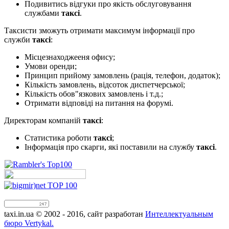
Подивитись відгуки про якість обслуговування
службами
таксі
.
Таксисти зможуть отримати максимум інформації про
служби
таксі
:
Місцезнаходжееня офису;
Умови оренди;
Принцип прийому замовлень (рація, телефон, додаток);
Кількість замовлень, відсоток диспетчерської;
Кількість обов"язкових замовлень і т.д.;
Отримати відповіді на питання на форумі.
Директорам компаній
таксі
:
Статистика роботи
таксі
;
Інформація про скарги, які поставили на службу
таксі
.
taxi.in.ua © 2002 - 2016, сайт разработан
Интеллектуальным
бюро Vertykal.