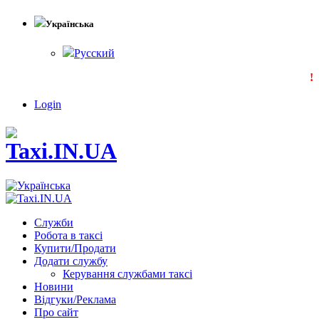
Українська
Русский
!!
Login
Служби
Робота в таксі
Купити/Продати
Додати службу
Керування службами таксі
Новини
Відгуки/Реклама
Про сайт