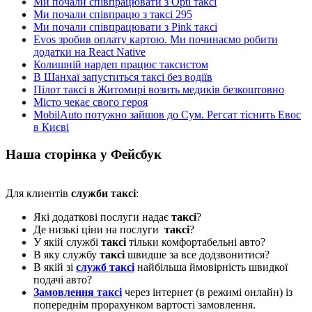
Ми почали співпрацювати з Opti таксі
Ми почали співпрацю з таксі 295
Ми почали співпрацювати з Pink таксі
Evos зробив оплату картою. Ми починаємо робити
додатки на React Native
Колишній нардеп працює таксистом
В Шанхаї запуститься таксі без водіїв
Пілот таксі в Житомирі возить медиків безкоштовно
Місто чекає свого героя
MobilAuto потужно зайшов до Сум. Регсат тіснить Евос
в Києві
Наша сторінка у Фейсбук
Для клиентів
служби таксі
:
Які додаткові послуги надає
таксі
?
Де низькі ціни на послуги
таксі
?
У якій службі
таксі
тільки комфортабельні авто?
В яку службу
таксі
швидше за все додзвонитися?
В якій зі
служб таксі
найбільша ймовірність швидкої
подачі авто?
Замовлення таксі
через інтернет (в режимі онлайн) із
попереднім прорахунком вартості замовлення.